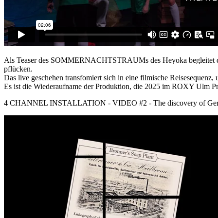
Als Teaser des SOMMERNACHTSTRAUMs des Heyoka begleitet der Zus
pflücken.
Das live geschehen transfomiert sich in eine filmische Reiseseque
Es ist die Wiederaufname der Produktion, die 2025 im ROXY Ulm Pre
4 CHANNEL INSTALLATION - VIDEO #2 - The discovery of Germa